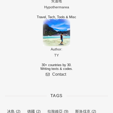
失溫地
Hypothermarea
Travel, Tech, Tools & Misc
Author:
TY
30+ countries by 30.
Writing texts & codes.
Contact
TAGS
冰島
(2)
德國
(2)
拉脫維亞
(9)
斯洛伐克
(2)