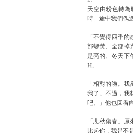
天空由粉色轉為
時。途中我們偶
「不覺得四季的
部變黃、全部掉
是亮的、冬天下
H。
「相對的啦。我
我了。不過，我
吧。」他也回看
「悲秋傷春」原
比起你，我是不