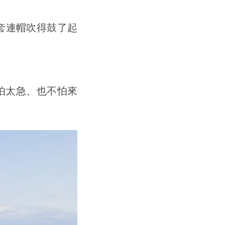
套連帽吹得鼓了起
怕太急、也不怕來