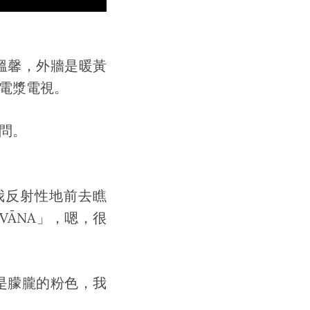
溫馨，外牆是暖黃
電漿電視。
問。
我反射性地前去瞧
VĀNA」，嗯，很
是朦朧的粉色，我