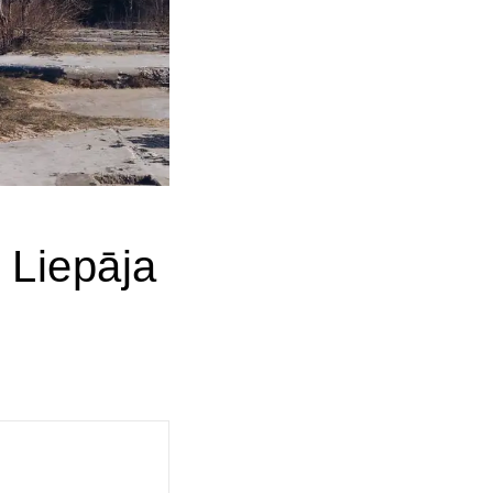
iepāja