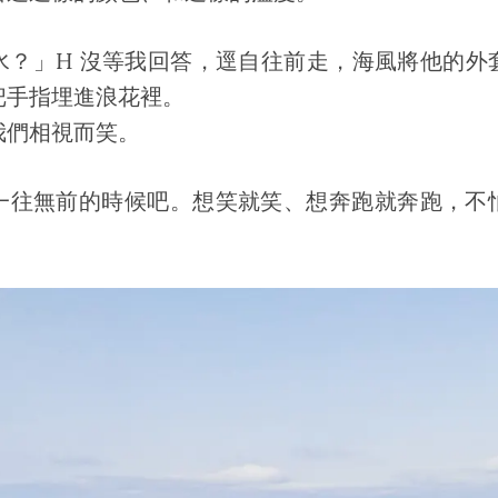
水？」H 沒等我回答，逕自往前走，海風將他的外
把手指埋進浪花裡。
我們相視而笑。
一往無前的時候吧。想笑就笑、想奔跑就奔跑，不