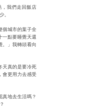
點，我們走回飯店
少。
整個城市的葉子全
十一點要睡覺天還
覺。」我轉頭看向
冬天真的是要冷死
，會更用力去感受
認真地去生活嗎？
？