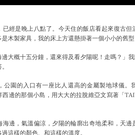
，已經是晚上八點了。今天住的飯店看起來復古但
多是木製家具，我的床上方還懸掛著一個小小的舊型
海邊大概十五分鐘，還來得及看夕陽呢！走嗎？」我
答。
，公園的入口有一座比人還高的金屬製地球儀。
西邊的那個小島，用大大的拉脫維亞文寫著「TAI
海海邊，氣溫偏涼，夕陽的輪廓出奇地柔和，天邊
略過這樣的顏色、和這樣的溫度。