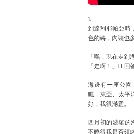
1.
到達利耶帕亞時
色的磚，內裝也
「嘿，現在走到
「走啊！」H 回
海邊有一座公園
瞧，東亞、太平洋
好，我很滿意。
四月初的波羅的
不曉得我是否領