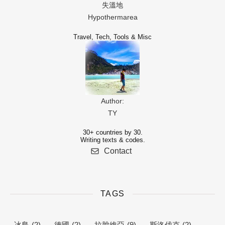
失溫地
Hypothermarea
Travel, Tech, Tools & Misc
Author:
TY
30+ countries by 30.
Writing texts & codes.
Contact
TAGS
冰島
(2)
德國
(2)
拉脫維亞
(9)
斯洛伐克
(2)